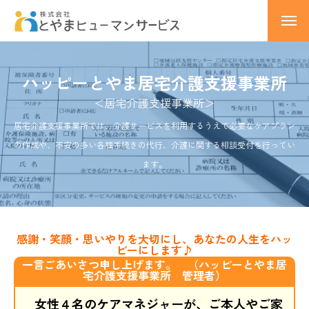
トップページ
ハッピーとやま居宅介護支援事業所
会社概要
＜居宅介護支援事業所＞
事業所のご案内
居宅介護支援事業所では、介護サービスを利用するうえで必要なケアプラン
の作成や、不安の多い各種手続きの代行、介護に関する相談受付を行ってい
ひなたぼっことやま
ます。
ひなたぼっこ上市
採用情報
感謝・笑顔・思いやりを大切にし、あなたの人生をハッ
ピーにします♪
ブログ
一言ごあいさつ申し上げます。 （ハッピーとやま居
宅介護支援事業所 管理者）
アクセス
女性４名のケアマネジャーが、ご本人やご家