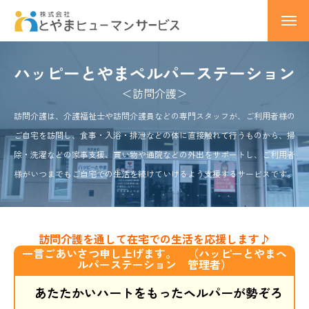
トップページ
ハッピーとやまペルパーステーション
会社概要
＜訪問介護＞
訪問介護は、介護福祉士や訪問介護員などの専門スタッフが、ご利用者様の
事業所のご案内
ご自宅を訪問し、食事・入浴・排泄などの体に直接触れて行うものから、掃
除・洗濯などの家事支援、買い物や通院などの外出をサポートし、ご利用者
ひなたぼっことやま
様がいつまでもご自宅での生活を続けていけるよう支援するサービスです。
ひなたぼっこ上市
採用情報
訪問介護を通して在宅での生活を応援します♪
一言ごあいさつ申し上げます。 （ハッピーとやまヘ
ブログ
ルパーステーション 管理者）
あたたかいハートをもったヘルパーが勢ぞろ
アクセス